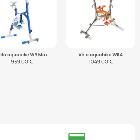
élo aquabike WR Max
Vélo aquabike WR4
Prix
Prix
939,00 €
1 049,00 €