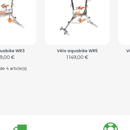
quabike WR3
Vélo aquabike WR5
V
ix
Prix
9,00 €
1 149,00 €
de 4 article(s)