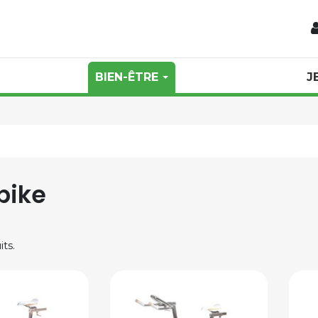
BIEN-ÊTRE
J
bike
its.