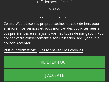
Paiement sécurisé
CGV
Nos produits
Ce site Web utilise ses propres cookies et ceux de tiers pour
améliorer nos services et vous montrer des publicités liées à
Piscine
vos préférences en analysant vos habitudes de navigation. Pour
Jardin
donner votre consentement à son utilisation, appuyez sur le
bouton Accepter.
Loisirs
Plus d'informations
Personnaliser les cookies
Outdoor
REJETER TOUT
© 2025 Tous droits réservés
COMMANDER
Plan du site
J'ACCEPTE