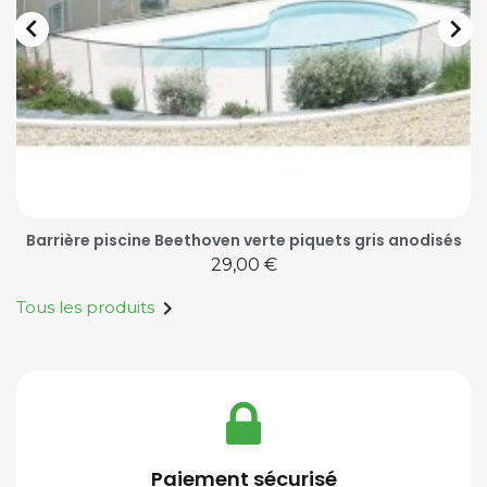


Barrière piscine Beethoven verte piquets gris anodisés
Prix
29,00 €

Tous les produits
Paiement sécurisé