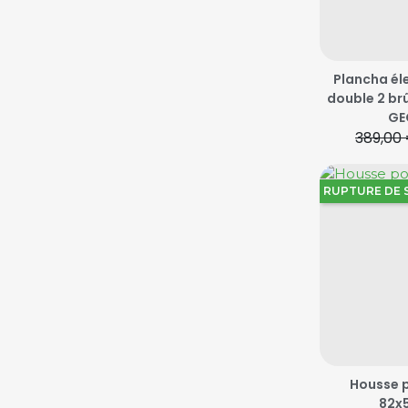
Plancha él
double 2 brû
GE
389,00
Prix de
RUPTURE DE 
Housse 
82x