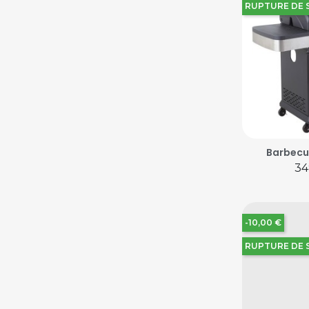
RUPTURE DE 
Barbecue
Pr
34
-10,00 €
RUPTURE DE 