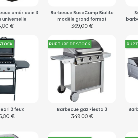
ecue américain 3
Barbecue BaseCamp Biolite
S
 universelle
modèle grand format
barb
ix
Prix
5,00 €
369,00 €
STOCK
RUPTURE DE STOCK
RUPT
earl 2 feux
Barbecue gaz Fiesta 3
Bar
ix
Prix
6,00 €
349,00 €