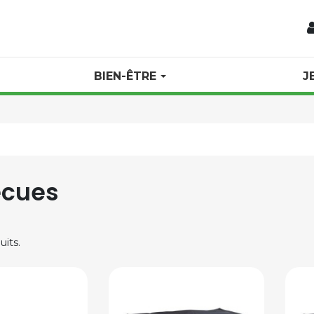
BIEN-ÊTRE
J
ecues
uits.