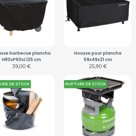
sse barbecue plancha
Housse pour plancha
H80xP60xL125 cm
59x49x21 cm
Prix
Prix
39,00 €
25,90 €
URE DE STOCK
RUPTURE DE STOCK