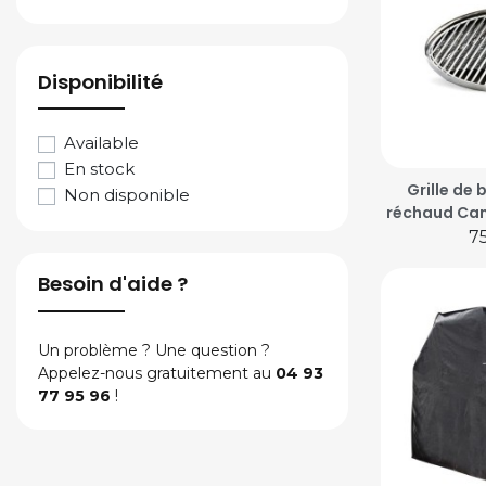
Disponibilité
Available
En stock
Grille de
Non disponible
réchaud Cam
Pr
7
Besoin d'aide ?
Un problème ? Une question ?
Appelez-nous gratuitement au
04 93
77 95 96
!