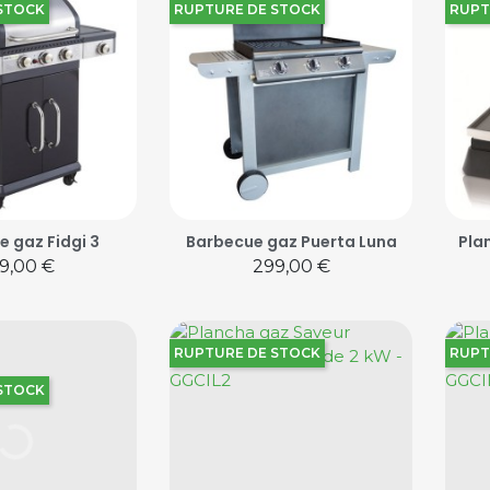
STOCK
RUPTURE DE STOCK
RUPT
 gaz Fidgi 3
Barbecue gaz Puerta Luna
Pla
ix
Prix
9,00 €
299,00 €
RUPTURE DE STOCK
RUPT
STOCK