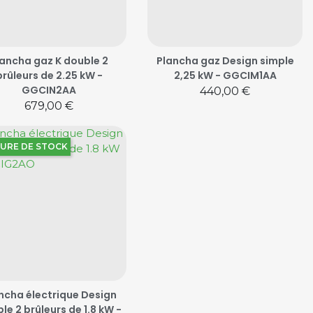
lancha gaz K double 2
Plancha gaz Design simple
brûleurs de 2.25 kW -
2,25 kW - GGCIM1AA
GGCIN2AA
Prix
440,00 €
Prix
679,00 €
URE DE STOCK
ncha électrique Design
le 2 brûleurs de 1.8 kW -