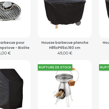
 barbecue pour
Housse barbecue plancha
Hou
pstove - Biolite
H85xP65xL160 cm
ix
Prix
5,00 €
49,00 €
RUPTURE DE STOCK
RUPT