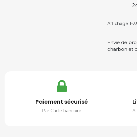
Pr
2
Affichage 1-23
Envie de pro
charbon et de
Paiement sécurisé
L
Par Carte bancaire
A 