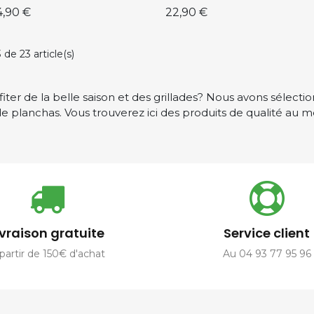
ix
Prix
4,90 €
22,90 €
 de 23 article(s)
fiter de la belle saison et des grillades? Nous avons sél
 planchas. Vous trouverez ici des produits de qualité au mei
ivraison gratuite
Service client
partir de 150€ d'achat
Au 04 93 77 95 96