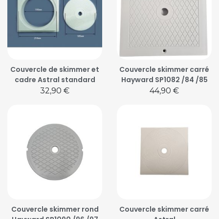
Couvercle de skimmer et
Couvercle skimmer carré
cadre Astral standard
Hayward SP1082 /84 /85
Prix
Prix
32,90 €
44,90 €
Couvercle skimmer rond
Couvercle skimmer carré