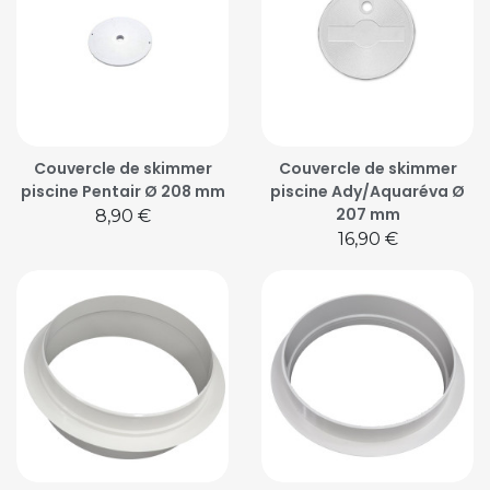
Couvercle de skimmer
Couvercle de skimmer
piscine Pentair Ø 208 mm
piscine Ady/Aquaréva Ø
207 mm
Prix
8,90 €
Prix
16,90 €