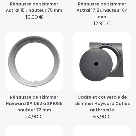
Réhausse de skimmer
Réhausse de skimmer
Astral 15 L hauteur 75 mm
Astral 17,5 L hauteur 64
mm
Prix
10,90 €
Prix
12,90 €
Réhausse de skimmer
Cadre et couvercle de
Hayward SP1082 à SP1085
skimmer Hayward Cofies
hauteur 73 mm
anthracite
Prix
Prix
24,90 €
63,90 €