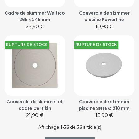
Cadre de skimmer Weltico
Couvercle de skimmer
265 x 245 mm
piscine Powerline
Prix
Prix
25,90 €
10,90 €
RUPTURE DE STOCK
RUPTURE DE STOCK
Couvercle de skimmer et
Couvercle de skimmer
cadre Certikin
piscine SNTE Ø 210 mm
Prix
Prix
21,90 €
13,90 €
Affichage 1-36 de 36 article(s)