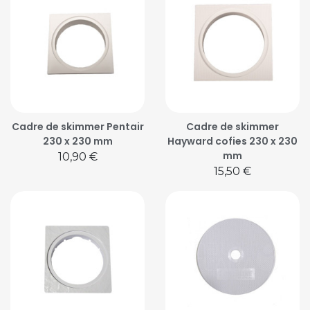
Cadre de skimmer Pentair
Cadre de skimmer
230 x 230 mm
Hayward cofies 230 x 230
mm
Prix
10,90 €
Prix
15,50 €