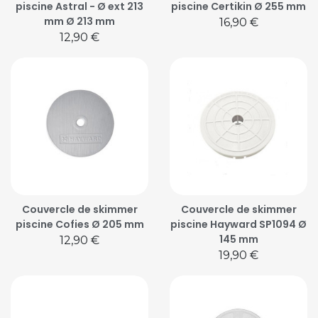
piscine Astral - Ø ext 213
piscine Certikin Ø 255 mm
mm Ø 213 mm
Prix
16,90 €
Prix
12,90 €
Couvercle de skimmer
Couvercle de skimmer
piscine Cofies Ø 205 mm
piscine Hayward SP1094 Ø
145 mm
Prix
12,90 €
Prix
19,90 €