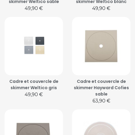
skimmer Weltico sable
skimmer Weltico blanc
Prix
Prix
49,90 €
49,90 €
Cadre et couvercle de
Cadre et couvercle de
skimmer Weltico gris
skimmer Hayward Cofies
sable
Prix
49,90 €
Prix
63,90 €