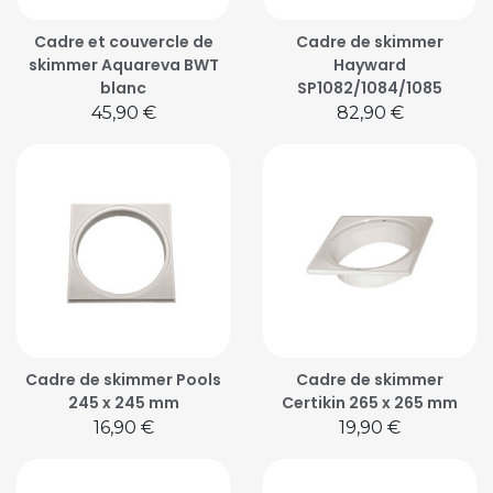
Cadre et couvercle de
Cadre de skimmer
skimmer Aquareva BWT
Hayward
blanc
SP1082/1084/1085
Prix
Prix
45,90 €
82,90 €
Cadre de skimmer Pools
Cadre de skimmer
245 x 245 mm
Certikin 265 x 265 mm
Prix
Prix
16,90 €
19,90 €