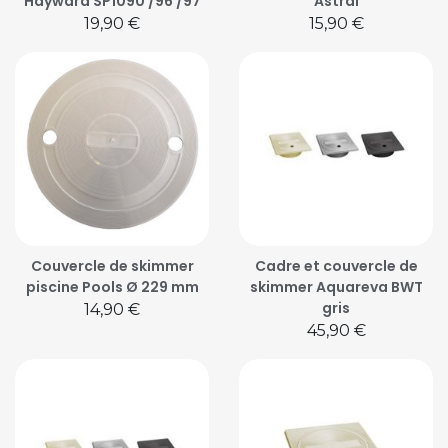
Hayward SP1090 /96 /97
Astral
Prix
Prix
19,90 €
15,90 €
Couvercle de skimmer
Cadre et couvercle de
piscine Pools Ø 229 mm
skimmer Aquareva BWT
gris
Prix
14,90 €
Prix
45,90 €