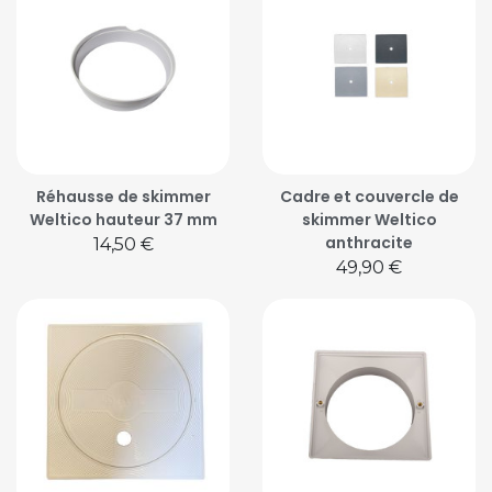
Réhausse de skimmer
Cadre et couvercle de
Weltico hauteur 37 mm
skimmer Weltico
anthracite
Prix
14,50 €
Prix
49,90 €