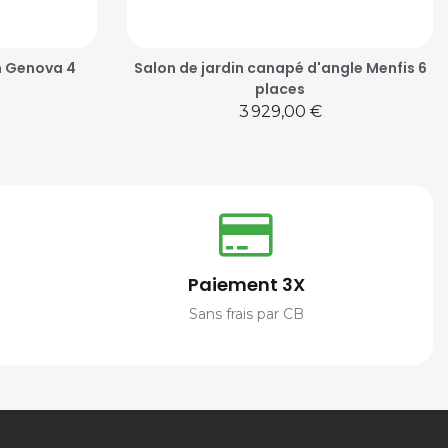
m Genova 4
Salon de jardin canapé d'angle Menfis 6
places
Prix
3 929,00 €
Paiement 3X
Sans frais par CB