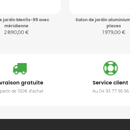
e jardin Menfis-99 avec
Salon de jardin aluminiu
méridienne
places
Prix
Prix
2 890,00 €
1 979,00 €
ivraison gratuite
Service client
partir de 150€ d'achat
Au 04 93 77 95 96