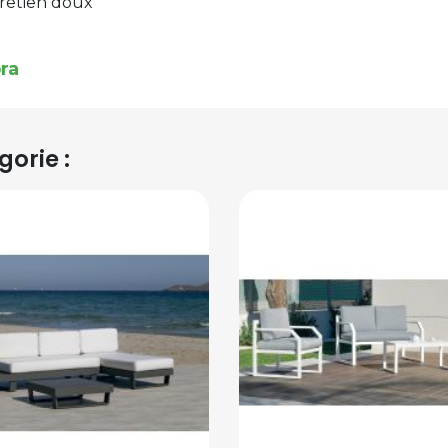
tretien doux
ra
orie :