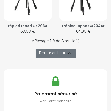
Trépied Espod CX203AP
Trépied Espod CX204AP
Prix
Prix
69,00 €
64,90 €
Affichage 1-8 de 8 article(s)

Retour en haut
Paiement sécurisé
Par Carte bancaire