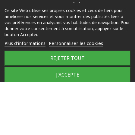
Nos produits
Ce site Web utilise ses propres cookies et ceux de tiers pour
améliorer nos services et vous montrer des publicités liées à
Piscine
vos préférences en analysant vos habitudes de navigation. Pour
Jardin
donner votre consentement à son utilisation, appuyez sur le
bouton Accepter.
Loisirs
Plus d'informations
Personnaliser les cookies
Outdoor
REJETER TOUT
© 2025 Tous droits réservés
Plan du site
J'ACCEPTE