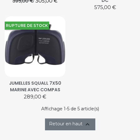
395,00 €
DC
Prix de base
Prix
305,00 €
Prix
575,00 €
RUPTURE DE STOCK
JUMELLES SQUALL 7X50
MARINE AVEC COMPAS
Prix
289,00 €
Affichage 1-5 de 5 article(s)

Retour en haut