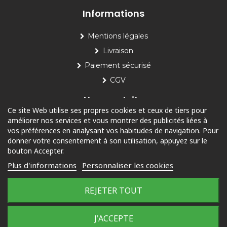
Informations
Mentions légales
Livraison
Paiement sécurisé
CGV
Nos produits
Ce site Web utilise ses propres cookies et ceux de tiers pour
améliorer nos services et vous montrer des publicités liées à
Piscine
vos préférences en analysant vos habitudes de navigation. Pour
Jardin
donner votre consentement à son utilisation, appuyez sur le
bouton Accepter.
Loisirs
Plus d'informations
Personnaliser les cookies
Outdoor
REJETER TOUT
© 2025 Tous droits réservés
Plan du site
J'ACCEPTE