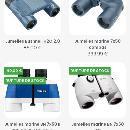
Jumelles Bushnell H2O 2.0
Jumelles marine 7x50
compas
Prix
89,00 €
Prix
399,99 €
-90,00 €
RUPTURE DE STOCK
RUPTURE DE STOCK
Jumelles marine BN 7x50 II
Jumelles marine BN 7x50