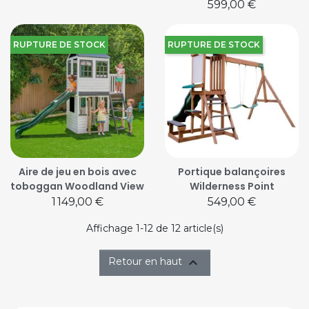
Prix
599,00 €
RUPTURE DE STOCK
RUPTURE DE STOCK
Aire de jeu en bois avec
Portique balançoires
toboggan Woodland View
Wilderness Point
Prix
Prix
1 149,00 €
549,00 €
Affichage 1-12 de 12 article(s)

Retour en haut