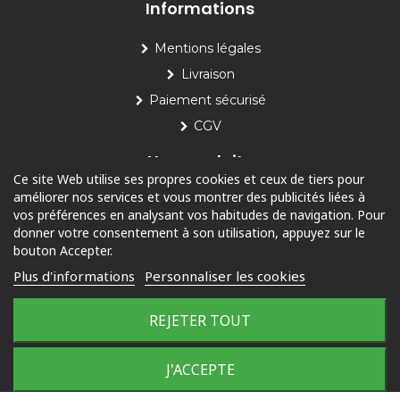
Informations
Mentions légales
Livraison
Paiement sécurisé
CGV
Nos produits
Ce site Web utilise ses propres cookies et ceux de tiers pour
améliorer nos services et vous montrer des publicités liées à
Piscine
vos préférences en analysant vos habitudes de navigation. Pour
Jardin
donner votre consentement à son utilisation, appuyez sur le
bouton Accepter.
Loisirs
Plus d'informations
Personnaliser les cookies
Outdoor
REJETER TOUT
© 2025 Tous droits réservés
Plan du site
J'ACCEPTE