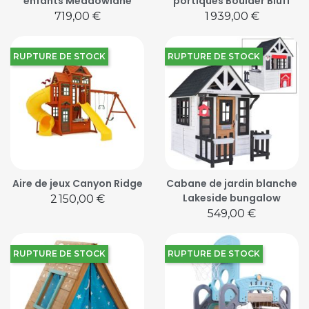
enfants Meadowlane
portiques Boulder Bluff
Prix
Prix
719,00 €
1 939,00 €
RUPTURE DE STOCK
RUPTURE DE STOCK
Aire de jeux Canyon Ridge
Cabane de jardin blanche
Lakeside bungalow
Prix
2 150,00 €
Prix
549,00 €
RUPTURE DE STOCK
RUPTURE DE STOCK