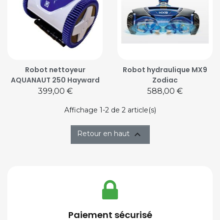
Robot nettoyeur
Robot hydraulique MX9
AQUANAUT 250 Hayward
Zodiac
Prix
Prix
399,00 €
588,00 €
Affichage 1-2 de 2 article(s)

Retour en haut
Paiement sécurisé