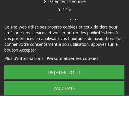
Paiement sécurisé
CGV
Nos produits
Ce site Web utilise ses propres cookies et ceux de tiers pour
améliorer nos services et vous montrer des publicités liées à
Piscine
vos préférences en analysant vos habitudes de navigation. Pour
Jardin
donner votre consentement à son utilisation, appuyez sur le
bouton Accepter.
Loisirs
Plus d'informations
Personnaliser les cookies
Outdoor
REJETER TOUT
© 2025 Tous droits réservés
Plan du site
J'ACCEPTE