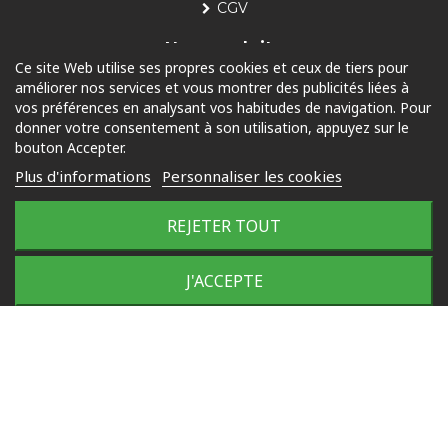
CGV
Nos produits
Ce site Web utilise ses propres cookies et ceux de tiers pour
améliorer nos services et vous montrer des publicités liées à
Piscine
vos préférences en analysant vos habitudes de navigation. Pour
Jardin
donner votre consentement à son utilisation, appuyez sur le
bouton Accepter.
Loisirs
Plus d'informations
Personnaliser les cookies
Outdoor
REJETER TOUT
© 2025 Tous droits réservés
J'ACCEPTE
Plan du site