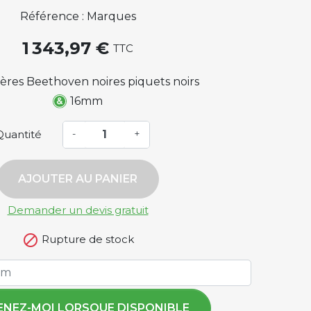
Référence : Marques
1 343,97 €
TTC
ières Beethoven noires piquets noirs
16mm
Quantité
-
+
AJOUTER AU PANIER
Demander un devis gratuit

Rupture de stock
ENEZ-MOI LORSQUE DISPONIBLE