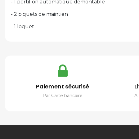
- 1 portillon automatique démontable
- 2 piquets de maintien
- 1 loquet
Paiement sécurisé
L
Par Carte bancaire
A 