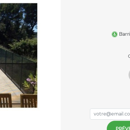
Barr
PRÉV