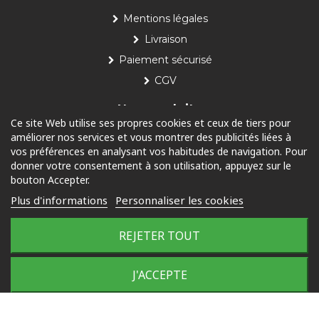
Mentions légales
Livraison
Paiement sécurisé
CGV
Nos produits
Ce site Web utilise ses propres cookies et ceux de tiers pour
améliorer nos services et vous montrer des publicités liées à
Piscine
vos préférences en analysant vos habitudes de navigation. Pour
Jardin
donner votre consentement à son utilisation, appuyez sur le
bouton Accepter.
Loisirs
Plus d'informations
Personnaliser les cookies
Outdoor
REJETER TOUT
© 2025 Tous droits réservés
J'ACCEPTE
Plan du site