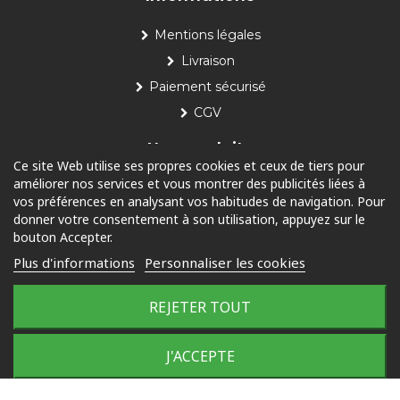
Mentions légales
Livraison
Paiement sécurisé
CGV
Nos produits
Ce site Web utilise ses propres cookies et ceux de tiers pour
améliorer nos services et vous montrer des publicités liées à
Piscine
vos préférences en analysant vos habitudes de navigation. Pour
Jardin
donner votre consentement à son utilisation, appuyez sur le
bouton Accepter.
Loisirs
Plus d'informations
Personnaliser les cookies
Outdoor
REJETER TOUT
© 2025 Tous droits réservés
J'ACCEPTE
Plan du site