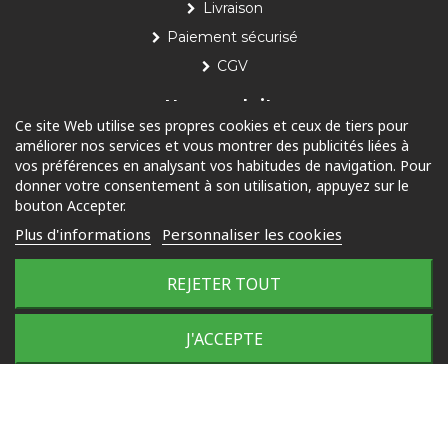
Livraison
Paiement sécurisé
CGV
Nos produits
Ce site Web utilise ses propres cookies et ceux de tiers pour
améliorer nos services et vous montrer des publicités liées à
Piscine
vos préférences en analysant vos habitudes de navigation. Pour
Jardin
donner votre consentement à son utilisation, appuyez sur le
bouton Accepter.
Loisirs
Plus d'informations
Personnaliser les cookies
Outdoor
REJETER TOUT
© 2025 Tous droits réservés
Plan du site
J'ACCEPTE