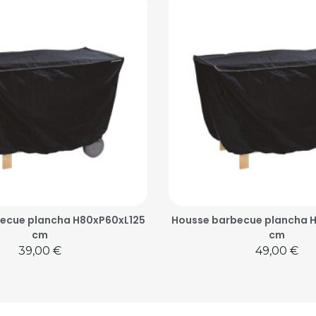
ecue plancha H80xP60xL125
Housse barbecue plancha 
cm
cm
Prix
Prix
39,00 €
49,00 €