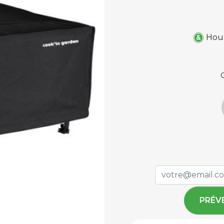
Hous
PRÉV