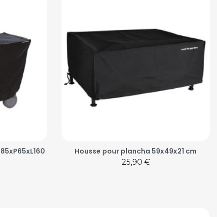
H85xP65xL160
Housse pour plancha 59x49x21 cm
Prix
25,90 €