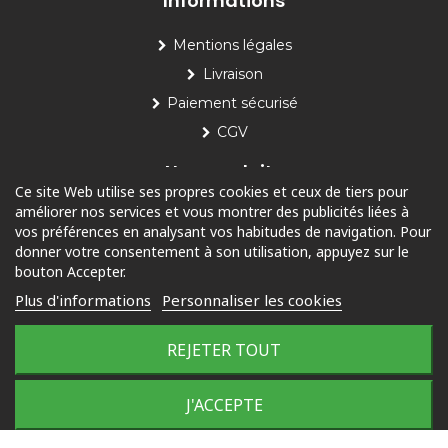
Informations
Mentions légales
Livraison
Paiement sécurisé
CGV
Nos produits
Ce site Web utilise ses propres cookies et ceux de tiers pour
améliorer nos services et vous montrer des publicités liées à
Piscine
vos préférences en analysant vos habitudes de navigation. Pour
Jardin
donner votre consentement à son utilisation, appuyez sur le
bouton Accepter.
Loisirs
Plus d'informations
Personnaliser les cookies
Outdoor
REJETER TOUT
© 2025 Tous droits réservés
J'ACCEPTE
Plan du site