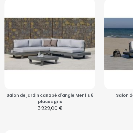
Salon de jardin canapé d'angle Menfis 6
Salon d
places gris
Prix
3 929,00 €