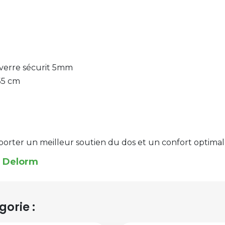
n verre sécurit 5mm
55 cm
porter un meilleur soutien du dos et un confort optimal. 
9 Delorm
orie :