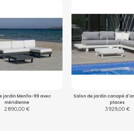
e jardin Menfis-99 avec
Salon de jardin canapé d'a
méridienne
places
Prix
Prix
2 890,00 €
3 929,00 €