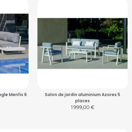
ngle Menfis 6
Salon de jardin aluminium Azores 5
places
Prix
1 999,00 €