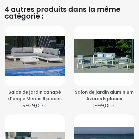
4 autres produits dans la même
catégorie :
Salon de jardin canapé
Salon de jardin aluminium
d'angle Menfis 6 places
Azores 5 places
Prix
Prix
3 929,00 €
1 999,00 €