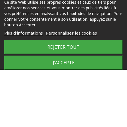
Ce site Web utilise ses propres cookies et ceux de tiers pour
améliorer nos services et vous montrer des publicités liées à
Piscine
vos préférences en analysant vos habitudes de navigation. Pour
Jardin
donner votre consentement à son utilisation, appuyez sur le
bouton Accepter.
Loisirs
Plus d'informations
Personnaliser les cookies
Outdoor
REJETER TOUT
© 2025 Tous droits réservés
Plan du site
J'ACCEPTE