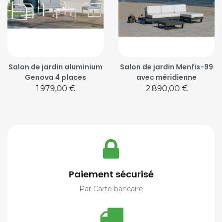
Salon de jardin aluminium
Salon de jardin Menfis-99
Genova 4 places
avec méridienne
Prix
Prix
1 979,00 €
2 890,00 €
Paiement sécurisé
Par Carte bancaire