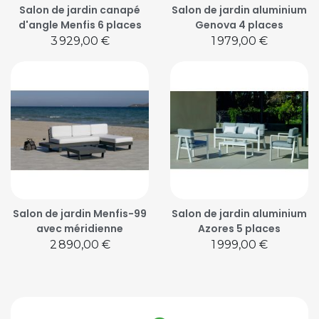
Salon de jardin canapé
Salon de jardin aluminium
d'angle Menfis 6 places
Genova 4 places
Prix
Prix
3 929,00 €
1 979,00 €
Salon de jardin Menfis-99
Salon de jardin aluminium
avec méridienne
Azores 5 places
Prix
Prix
2 890,00 €
1 999,00 €