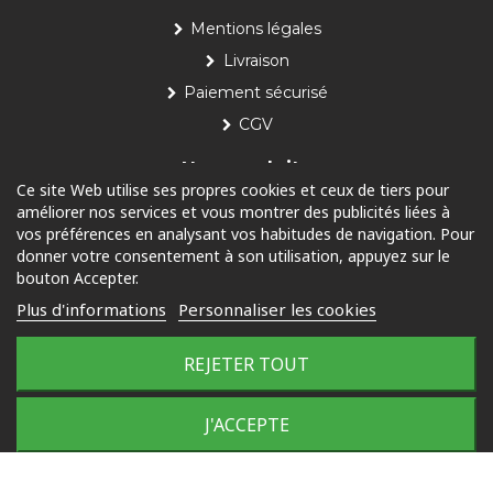
Mentions légales
Livraison
Paiement sécurisé
CGV
Nos produits
Ce site Web utilise ses propres cookies et ceux de tiers pour
améliorer nos services et vous montrer des publicités liées à
Piscine
vos préférences en analysant vos habitudes de navigation. Pour
Jardin
donner votre consentement à son utilisation, appuyez sur le
bouton Accepter.
Loisirs
Plus d'informations
Personnaliser les cookies
Outdoor
REJETER TOUT
© 2025 Tous droits réservés
J'ACCEPTE
Plan du site