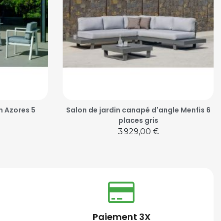
m Azores 5
Salon de jardin canapé d'angle Menfis 6
places gris
Prix
3 929,00 €
Paiement 3X