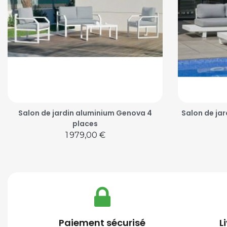
Salon de jardin aluminium Genova 4
Salon de jar
places
Prix
1 979,00 €
Paiement sécurisé
L