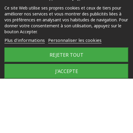
Nos produits
Ce site Web utilise ses propres cookies et ceux de tiers pour
améliorer nos services et vous montrer des publicités liées à
Piscine
vos préférences en analysant vos habitudes de navigation. Pour
Jardin
donner votre consentement à son utilisation, appuyez sur le
bouton Accepter.
Loisirs
Plus d'informations
Personnaliser les cookies
Outdoor
REJETER TOUT
© 2025 Tous droits réservés
J'ACCEPTE
Plan du site