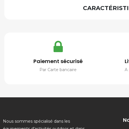
CARACTÉRISTI
Paiement sécurisé
L
Par Carte bancaire
A 
No
Nous sommes spécialisé dans les
équipements d'activités outdoor et dans