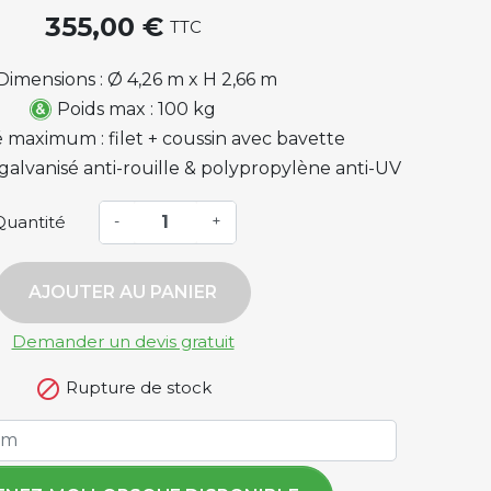
355,00 €
TTC
Dimensions : Ø 4,26 m x H 2,66 m
Poids max : 100 kg
 maximum : filet + coussin avec bavette
r galvanisé anti-rouille & polypropylène anti-UV
Quantité
-
+
AJOUTER AU PANIER
Demander un devis gratuit

Rupture de stock