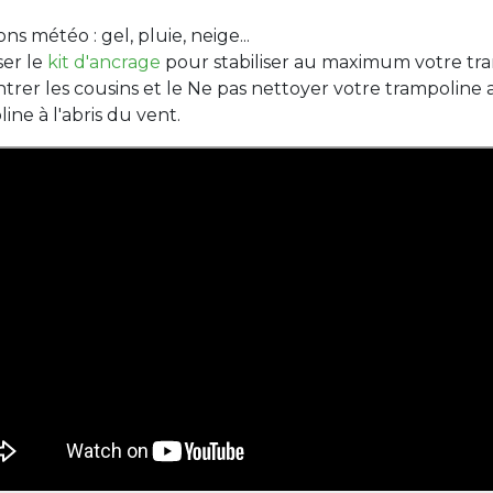
s météo : gel, pluie, neige...
ser le
kit d'ancrage
pour stabiliser au maximum votre tra
rentrer les cousins et le Ne pas nettoyer votre trampoline
e à l'abris du vent.