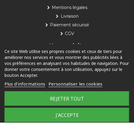
Mentions légales
Livraison
Paiement sécurisé
CGV
Nos produits
Ce site Web utilise ses propres cookies et ceux de tiers pour
améliorer nos services et vous montrer des publicités liées à
Piscine
vos préférences en analysant vos habitudes de navigation. Pour
Jardin
donner votre consentement à son utilisation, appuyez sur le
bouton Accepter.
Loisirs
Plus d'informations
Personnaliser les cookies
Outdoor
REJETER TOUT
© 2025 Tous droits réservés
J'ACCEPTE
Plan du site