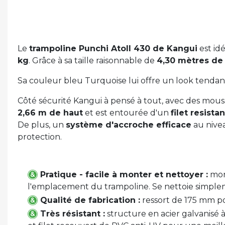
Le
trampoline Punchi Atoll 430 de Kangui
est id
kg
. Grâce à sa taille raisonnable de
4,30 mètres de
Sa couleur bleu Turquoise lui offre un look tendanc
Côté sécurité Kangui à pensé à tout, avec des mouss
2,66 m de haut
et est entourée d'un
filet resista
De plus, un
système d'accroche efficace
au nivea
protection.
Pratique - facile à monter et nettoyer :
mont
l'emplacement du trampoline. Se nettoie simple
Qualité de fabrication :
ressort de 175 mm po
Très résistant :
structure en acier galvanisé à