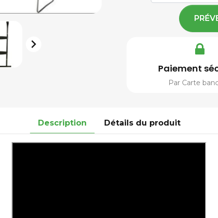
PRÉV

Paiement séc
Par Carte banc
Description
Détails du produit