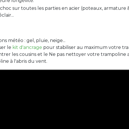
eure longévité.
hoc sur toutes les parties en acier (poteaux, armature & r
lair...
s météo : gel, pluie, neige...
ser le
kit d'ancrage
pour stabiliser au maximum votre tra
rentrer les cousins et le Ne pas nettoyer votre trampoline
e à l'abris du vent.