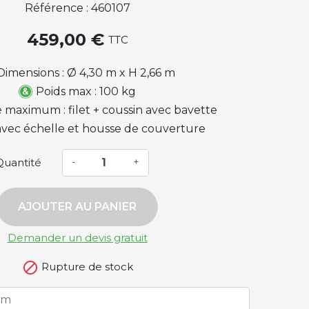
Référence : 460107
459,00 €
TTC
Dimensions : Ø 4,30 m x H 2,66 m
Poids max : 100 kg
 maximum : filet + coussin avec bavette
 avec échelle et housse de couverture
Quantité
-
+
AJOUTER AU PANIER
Demander un devis gratuit

Rupture de stock