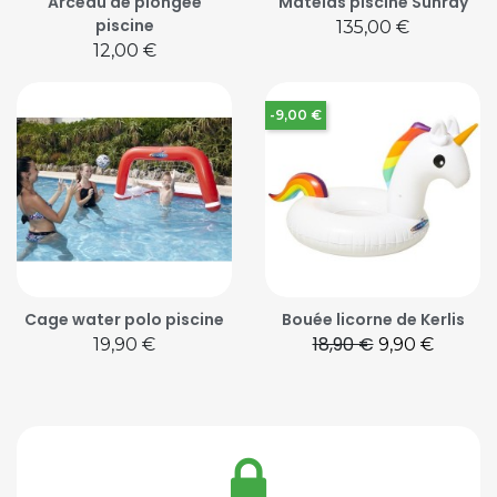
Arceau de plongée
Matelas piscine Sunray
piscine
Prix
135,00 €
Prix
12,00 €
-9,00 €
Cage water polo piscine
Bouée licorne de Kerlis
18,90 €
Prix
Prix de base
Prix
19,90 €
9,90 €