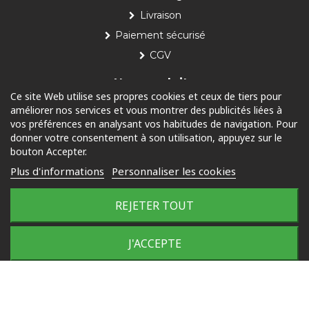
Livraison
Paiement sécurisé
CGV
Nos produits
Ce site Web utilise ses propres cookies et ceux de tiers pour
améliorer nos services et vous montrer des publicités liées à
Piscine
vos préférences en analysant vos habitudes de navigation. Pour
Jardin
donner votre consentement à son utilisation, appuyez sur le
bouton Accepter.
Loisirs
Plus d'informations
Personnaliser les cookies
Outdoor
REJETER TOUT
© 2025 Tous droits réservés
Plan du site
J'ACCEPTE