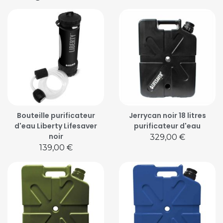
Bouteille purificateur
Jerrycan noir 18 litres
d'eau Liberty Lifesaver
purificateur d'eau
noir
Prix
329,00 €
Prix
139,00 €