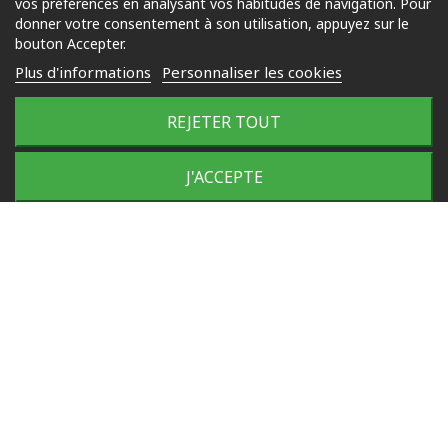
vos préférences en analysant vos habitudes de navigation. Pour
Jardin
donner votre consentement à son utilisation, appuyez sur le
bouton Accepter.
Loisirs
Plus d'informations
Personnaliser les cookies
Outdoor
REJETER TOUT
© 2025 Tous droits réservés
J'ACCEPTE
Plan du site