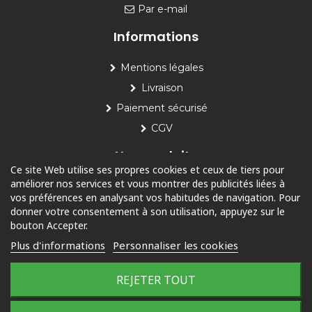
Par e-mail
Informations
Mentions légales
Livraison
Paiement sécurisé
CGV
Nos produits
Ce site Web utilise ses propres cookies et ceux de tiers pour
améliorer nos services et vous montrer des publicités liées à
Piscine
vos préférences en analysant vos habitudes de navigation. Pour
Jardin
donner votre consentement à son utilisation, appuyez sur le
bouton Accepter.
Loisirs
Plus d'informations
Personnaliser les cookies
Outdoor
REJETER TOUT
© 2025 Tous droits réservés