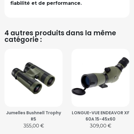
fiabilité et de performance.
4 autres produits dans la même
catégorie :
Jumelles Bushnell Trophy
LONGUE-VUE ENDEAVOR XF
R5
60A 15-45x60
Prix
Prix
355,00 €
309,00 €