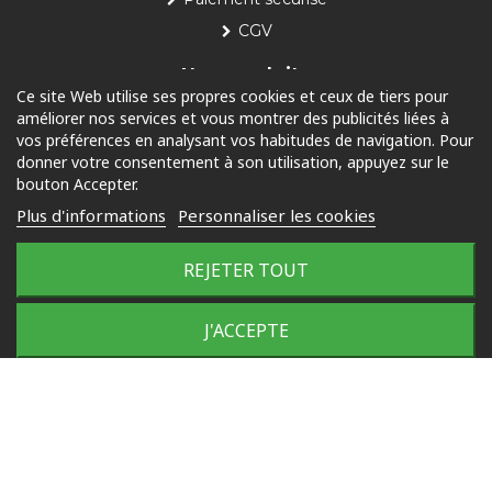
CGV
Nos produits
Ce site Web utilise ses propres cookies et ceux de tiers pour
améliorer nos services et vous montrer des publicités liées à
Piscine
vos préférences en analysant vos habitudes de navigation. Pour
Jardin
donner votre consentement à son utilisation, appuyez sur le
bouton Accepter.
Loisirs
Plus d'informations
Personnaliser les cookies
Outdoor
REJETER TOUT
© 2025 Tous droits réservés
Plan du site
J'ACCEPTE