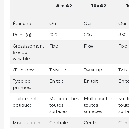
8 x 42
10×42
1
Étanche
Oui
Oui
Oui
Poids (g):
666
666
830
Grossissement
Fixe
Fixe
Fixe
fixe ou
variable:
Œilletons:
Twist-up
Twist-up
Twis
Type de
En toit
En toit
En to
prismes:
Traitement
Multicouches
Multicouches
Mult
optique:
toutes
toutes
tout
surfaces
surfaces
surf
Mise au point
Centrale
Centrale
Cent