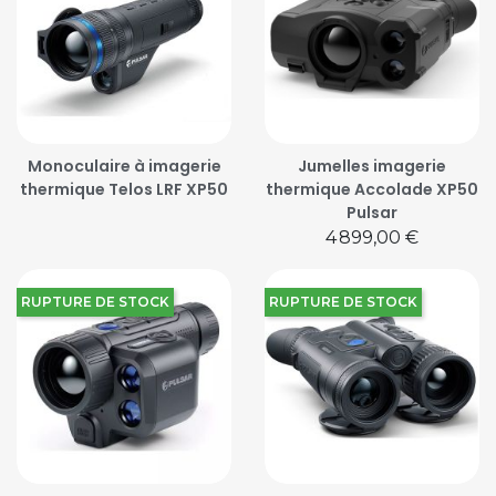
Monoculaire à imagerie
Jumelles imagerie
thermique Telos LRF XP50
thermique Accolade XP50
Pulsar
Prix
4 899,00 €
RUPTURE DE STOCK
RUPTURE DE STOCK