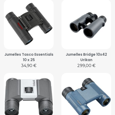
Jumelles Tasco Essentials
Jumelles Bridge 10x42
10 x 25
Urikan
Prix
Prix
34,90 €
299,00 €