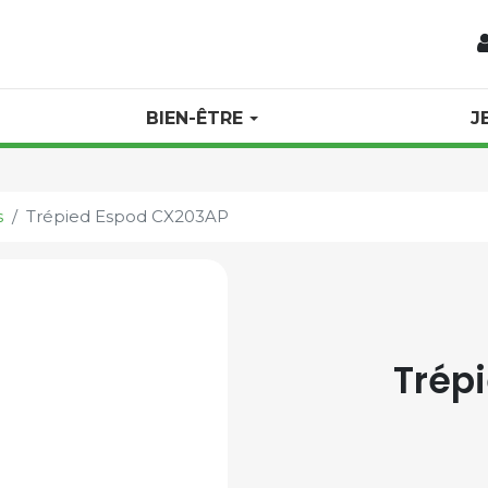
BIEN-ÊTRE
J
s
Trépied Espod CX203AP
Trép