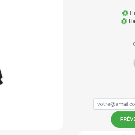
H
Ha
PRÉV