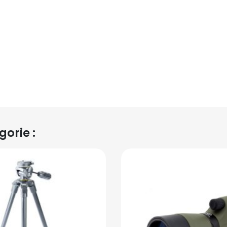
orie :