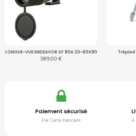
LONGUE-VUE ENDEAVOR XF 80A 20-60X80
Trépied
Prix
389,00 €
Paiement sécurisé
L
Par Carte bancaire
A 