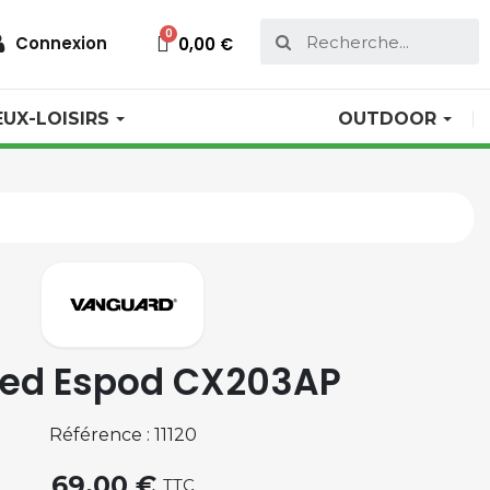
Connexion
0,00 €
EUX-LOISIRS
OUTDOOR
ied Espod CX203AP
Référence : 11120
69,00 €
TTC