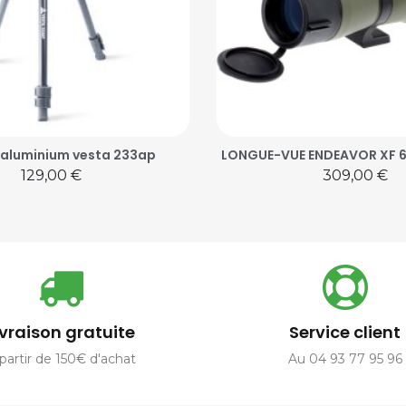
 aluminium vesta 233ap
LONGUE-VUE ENDEAVOR XF 6
Prix
Prix
129,00 €
309,00 €
ivraison gratuite
Service client
partir de 150€ d'achat
Au 04 93 77 95 96