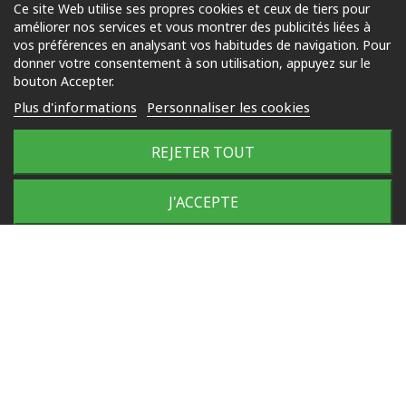
Ce site Web utilise ses propres cookies et ceux de tiers pour
améliorer nos services et vous montrer des publicités liées à
Piscine
vos préférences en analysant vos habitudes de navigation. Pour
Jardin
donner votre consentement à son utilisation, appuyez sur le
bouton Accepter.
Loisirs
Plus d'informations
Personnaliser les cookies
Outdoor
REJETER TOUT
© 2025 Tous droits réservés
J'ACCEPTE
Plan du site