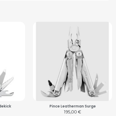
dekick
Pince Leatherman Surge
Prix
195,00 €