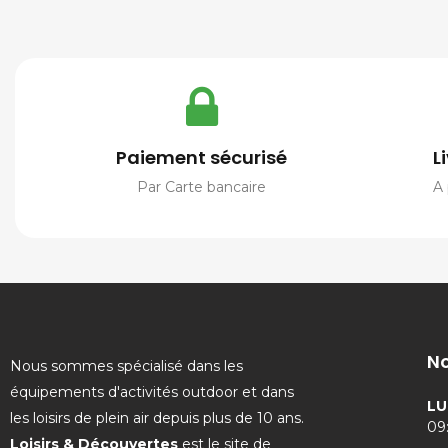
Paiement sécurisé
L
Par Carte bancaire
A 
No
Nous sommes spécialisé dans les
équipements d'activités outdoor et dans
LU
les loisirs de plein air depuis plus de 10 ans.
09:
Loisirs & Découvertes
est le site de