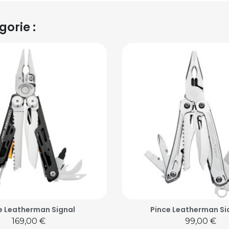
orie :
e Leatherman Signal
Pince Leatherman Si
Prix
Prix
169,00 €
99,00 €