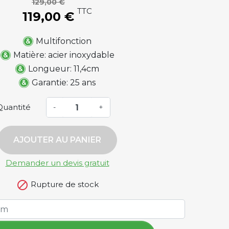
129,00 €
TTC
119,00 €
Multifonction
Matière: acier inoxydable
Longueur: 11,4cm
Garantie: 25 ans
Quantité
-
+
AJOUTER AU PANIER
Demander un devis gratuit

Rupture de stock