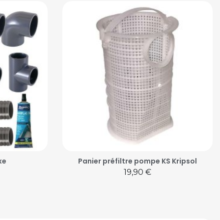
xe
Panier préfiltre pompe KS Kripsol
Prix
19,90 €