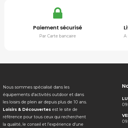
Paiement sécurisé
L
Par Carte bancaire
A 
No
Nous sommes spécialisé dans les
équipements d'activités outdoor et dans
LU
les loisirs de plein air depuis plus de 10 ans.
09:
Loisirs & Découvertes
est le site de
VE
référence pour tous ceux qui recherchent
09:
la qualité, le conseil et l’expérience d’une