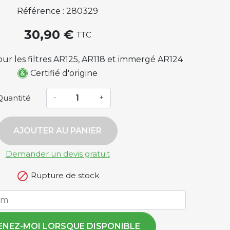
Référence : 280329
30,90 €
TTC
ur les filtres AR125, AR118 et immergé AR124
Certifié d'origine
Quantité
-
+
AJOUTER AU PANIER
Demander un devis gratuit

Rupture de stock
ENEZ-MOI LORSQUE DISPONIBLE