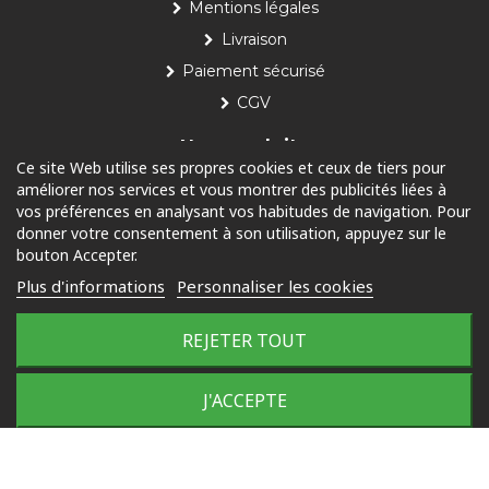
Mentions légales
Livraison
Paiement sécurisé
CGV
Nos produits
Ce site Web utilise ses propres cookies et ceux de tiers pour
améliorer nos services et vous montrer des publicités liées à
Piscine
vos préférences en analysant vos habitudes de navigation. Pour
Jardin
donner votre consentement à son utilisation, appuyez sur le
bouton Accepter.
Loisirs
Plus d'informations
Personnaliser les cookies
Outdoor
REJETER TOUT
© 2025 Tous droits réservés
J'ACCEPTE
Plan du site