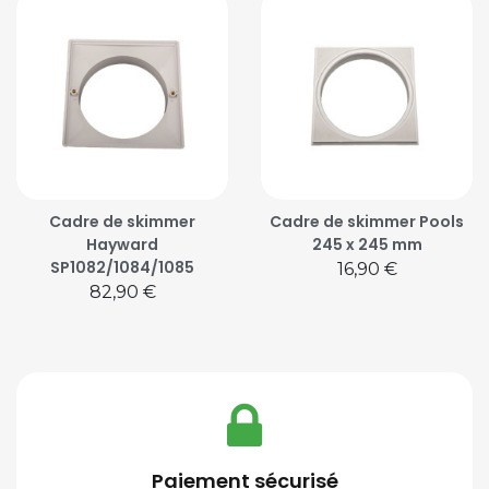
Cadre de skimmer
Cadre de skimmer Pools
Hayward
245 x 245 mm
SP1082/1084/1085
Prix
16,90 €
Prix
82,90 €
Paiement sécurisé