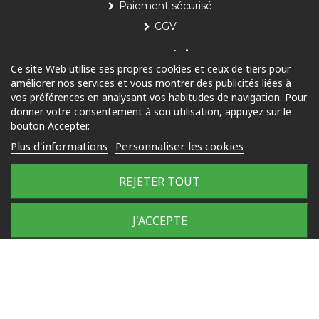
Paiement sécurisé
CGV
Nos produits
Ce site Web utilise ses propres cookies et ceux de tiers pour
améliorer nos services et vous montrer des publicités liées à
Piscine
vos préférences en analysant vos habitudes de navigation. Pour
Jardin
donner votre consentement à son utilisation, appuyez sur le
bouton Accepter.
Loisirs
Plus d'informations
Personnaliser les cookies
Outdoor
REJETER TOUT
© 2025 Tous droits réservés
J'ACCEPTE
Plan du site