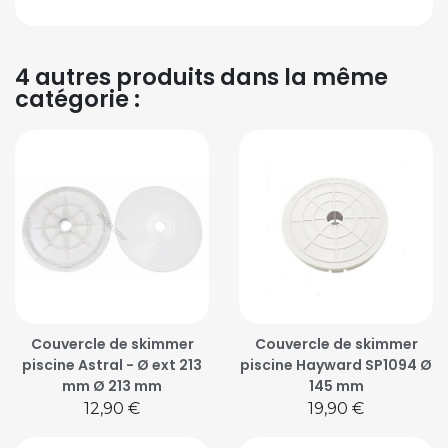
4 autres produits dans la même
catégorie :
Couvercle de skimmer
Couvercle de skimmer
piscine Astral - Ø ext 213
piscine Hayward SP1094 Ø
mm Ø 213 mm
145 mm
Prix
Prix
12,90 €
19,90 €