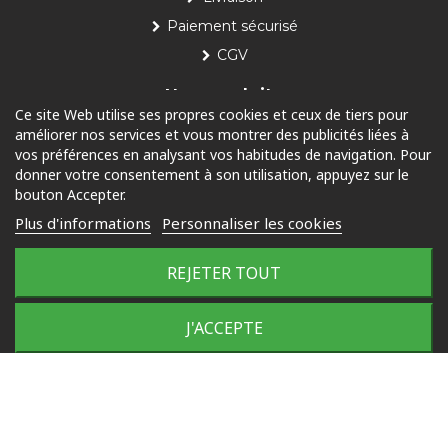
Paiement sécurisé
CGV
Nos produits
Ce site Web utilise ses propres cookies et ceux de tiers pour
améliorer nos services et vous montrer des publicités liées à
Piscine
vos préférences en analysant vos habitudes de navigation. Pour
Jardin
donner votre consentement à son utilisation, appuyez sur le
bouton Accepter.
Loisirs
Plus d'informations
Personnaliser les cookies
Outdoor
REJETER TOUT
© 2025 Tous droits réservés
J'ACCEPTE
Plan du site