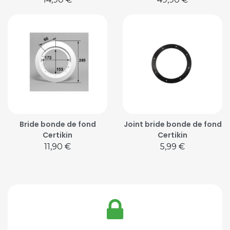
Bride bonde de fond
Joint bride bonde de fond
Certikin
Certikin
Prix
Prix
11,90 €
5,99 €