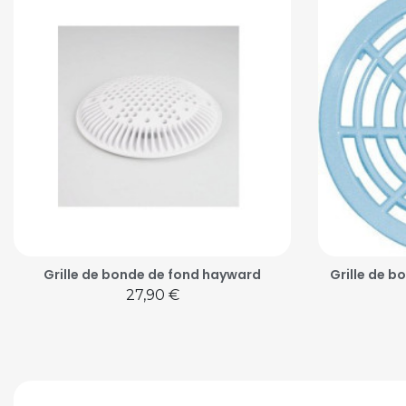
Grille de bonde de fond hayward
Grille de b
Prix
27,90 €