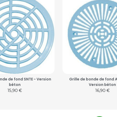
onde de fond SNTE - Version
Grille de bonde de fond A
béton
Version béton
Prix
Prix
15,90 €
16,90 €