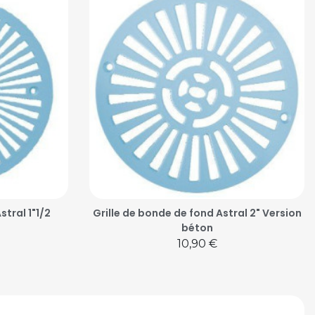
stral 1"1/2
Grille de bonde de fond Astral 2" Version
béton
Prix
10,90 €