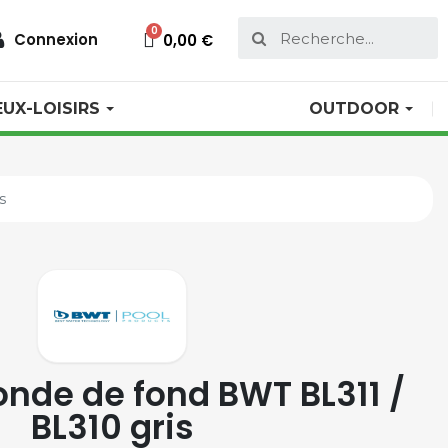
Connexion
0,00 €
EUX-LOISIRS
OUTDOOR
s
bonde de fond BWT BL311 /
BL310 gris