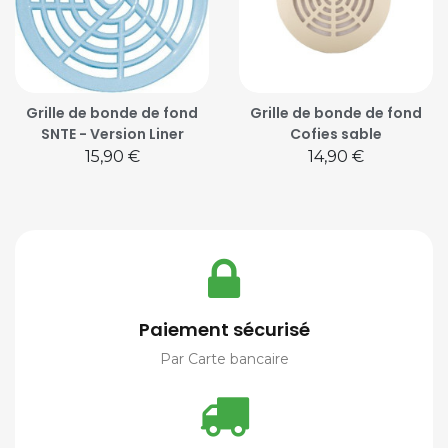
Grille de bonde de fond
Grille de bonde de fond
SNTE - Version Liner
Cofies sable
Prix
Prix
15,90 €
14,90 €
Paiement sécurisé
Par Carte bancaire