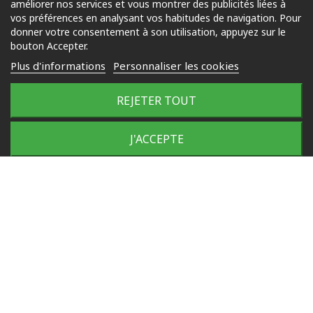
améliorer nos services et vous montrer des publicités liées à
Piscine
vos préférences en analysant vos habitudes de navigation. Pour
Jardin
donner votre consentement à son utilisation, appuyez sur le
bouton Accepter.
Loisirs
Plus d'informations
Personnaliser les cookies
Outdoor
REJETER TOUT
© 2025 Tous droits réservés
J'ACCEPTE
Plan du site