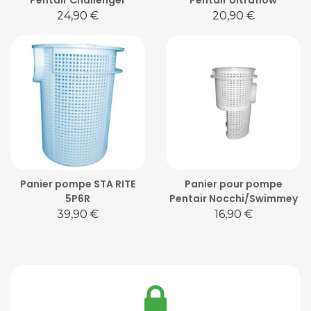
Pentair Challenger
Pentair Ultraflow
Prix
Prix
24,90 €
20,90 €
Panier pompe STA RITE
Panier pour pompe
5P6R
Pentair Nocchi/Swimmey
Prix
Prix
39,90 €
16,90 €