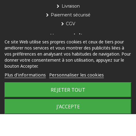
Livraison
Paiement sécurisé
CGV
Nos produits
Ce site Web utilise ses propres cookies et ceux de tiers pour
améliorer nos services et vous montrer des publicités liées à
Piscine
vos préférences en analysant vos habitudes de navigation. Pour
Jardin
donner votre consentement à son utilisation, appuyez sur le
bouton Accepter.
Loisirs
Plus d'informations
Personnaliser les cookies
Outdoor
REJETER TOUT
© 2025 Tous droits réservés
J'ACCEPTE
Plan du site