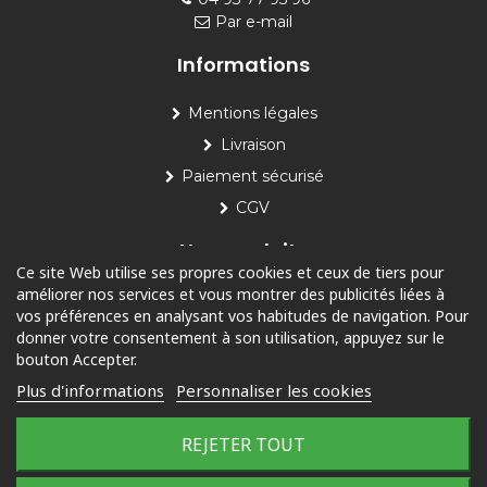
Par e-mail
Informations
Mentions légales
Livraison
Paiement sécurisé
CGV
Nos produits
Ce site Web utilise ses propres cookies et ceux de tiers pour
améliorer nos services et vous montrer des publicités liées à
Piscine
vos préférences en analysant vos habitudes de navigation. Pour
Jardin
donner votre consentement à son utilisation, appuyez sur le
bouton Accepter.
Loisirs
Plus d'informations
Personnaliser les cookies
Outdoor
REJETER TOUT
© 2025 Tous droits réservés