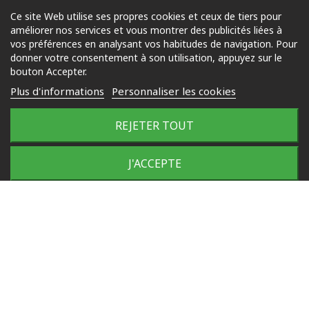
Nos produits
Ce site Web utilise ses propres cookies et ceux de tiers pour
améliorer nos services et vous montrer des publicités liées à
Piscine
vos préférences en analysant vos habitudes de navigation. Pour
Jardin
donner votre consentement à son utilisation, appuyez sur le
bouton Accepter.
Loisirs
Plus d'informations
Personnaliser les cookies
Outdoor
REJETER TOUT
© 2025 Tous droits réservés
Plan du site
J'ACCEPTE