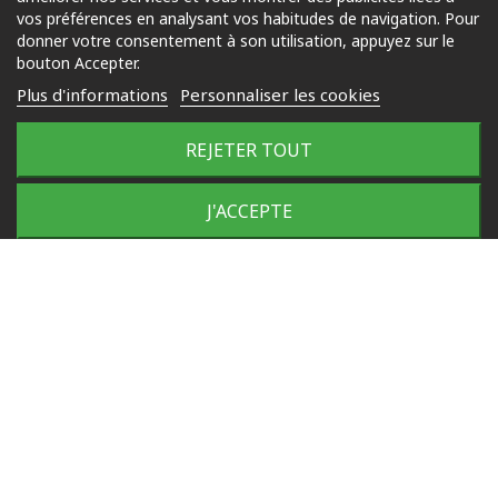
Piscine
vos préférences en analysant vos habitudes de navigation. Pour
Jardin
donner votre consentement à son utilisation, appuyez sur le
bouton Accepter.
Loisirs
Plus d'informations
Personnaliser les cookies
Outdoor
REJETER TOUT
© 2025 Tous droits réservés
J'ACCEPTE
Plan du site