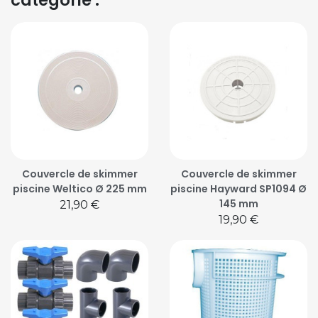
catégorie :
Couvercle de skimmer
Couvercle de skimmer
piscine Weltico Ø 225 mm
piscine Hayward SP1094 Ø
145 mm
Prix
21,90 €
Prix
19,90 €