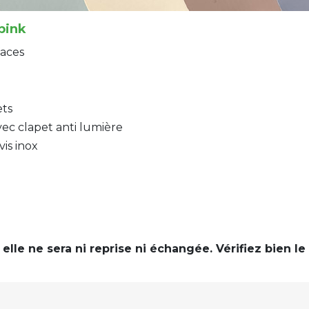
bink
faces
ets
vec clapet anti lumière
is inox
 elle ne sera ni reprise ni échangée. Vérifiez bien