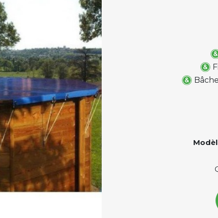
F
Bâche
Modèl