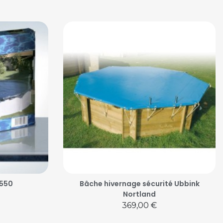
 550
Bâche hivernage sécurité Ubbink
Nortland
Prix
369,00 €