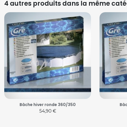
4 autres produits dans la même catég
Bâche hiver ronde 360/350
Bâc
Prix
54,90 €