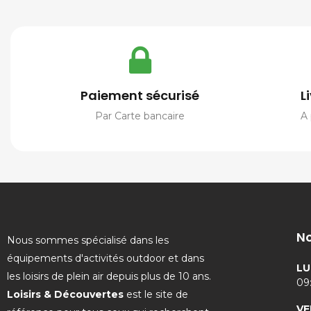
Paiement sécurisé
L
Par Carte bancaire
A 
No
Nous sommes spécialisé dans les
équipements d'activités outdoor et dans
LU
les loisirs de plein air depuis plus de 10 ans.
09:
Loisirs & Découvertes
est le site de
VE