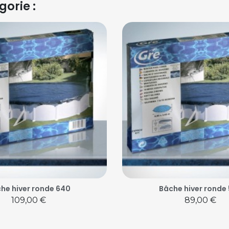
orie :
he hiver ronde 640
Bâche hiver ronde
Prix
Prix
109,00 €
89,00 €