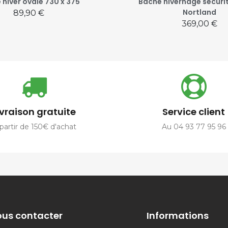
 hiver ovale 730 x 375
Bâche hivernage sécuri
Nortland
Prix
89,90 €
Prix
369,00 €
ivraison gratuite
Service client
partir de 150€ d'achat
Au 04 93 77 95 96
us contacter
Informations