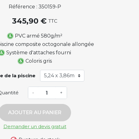
Référence : 350159-P
345,90 €
TTC
PVC armé 580g/m²
iscine composite octogonale allongée
Système d'attaches fourni
Coloris gris
le de la piscine
Quantité
-
+
AJOUTER AU PANIER
Demander un devis gratuit