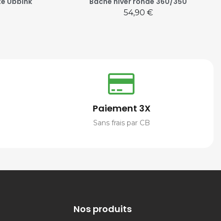
té Ubbink
Bâche hiver ronde 360/350
Prix
54,90 €
Paiement 3X
Sans frais par CB
Nos produits