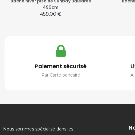
Bâche hiver piscine Sunbay Baléares
Bâche
490cm
Prix
459,00 €
Paiement sécurisé
L
Par Carte bancaire
A 
No
Nous sommes spécialisé dans les