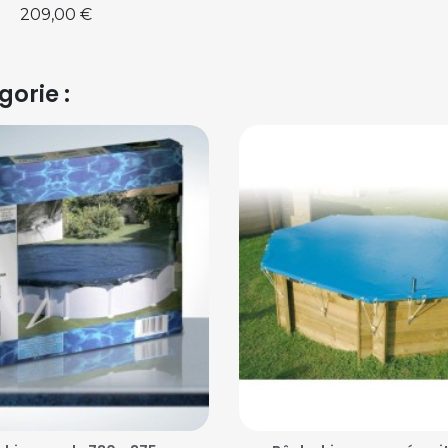
Prix
209,00 €
orie :