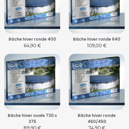
Bâche hiver ronde 400
Bâche hiver ronde 640
Prix
Prix
64,90 €
109,00 €
Bâche hiver ovale 730 x
Bâche hiver ronde
375
460/450
Prix
Prix
89,90 €
74,90 €