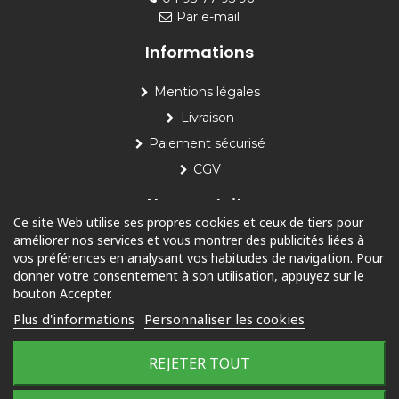
Par e-mail
Informations
Mentions légales
Livraison
Paiement sécurisé
CGV
Nos produits
Ce site Web utilise ses propres cookies et ceux de tiers pour
améliorer nos services et vous montrer des publicités liées à
Piscine
vos préférences en analysant vos habitudes de navigation. Pour
Jardin
donner votre consentement à son utilisation, appuyez sur le
bouton Accepter.
Loisirs
Plus d'informations
Personnaliser les cookies
Outdoor
REJETER TOUT
© 2025 Tous droits réservés