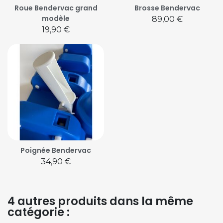
Roue Bendervac grand
Brosse Bendervac
modèle
Prix
89,00 €
Prix
19,90 €
Poignée Bendervac
Prix
34,90 €
4 autres produits dans la même
catégorie :