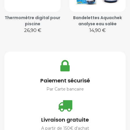
Thermomètre digital pour
Bandelettes Aquachek
piscine
analyse eau salée
Prix
Prix
26,90 €
14,90 €
Paiement sécurisé
Par Carte bancaire
Livraison gratuite
A partir de 150€ d'achat