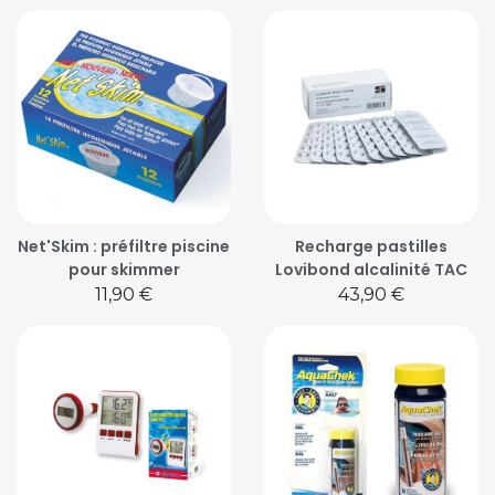
Net'Skim : préfiltre piscine
Recharge pastilles
pour skimmer
Lovibond alcalinité TAC
Prix
Prix
11,90 €
43,90 €