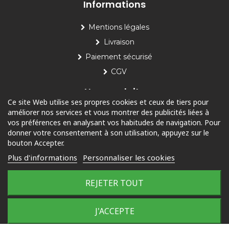
Informations
Mentions légales
Livraison
Paiement sécurisé
CGV
Nos produits
Ce site Web utilise ses propres cookies et ceux de tiers pour
améliorer nos services et vous montrer des publicités liées à
Piscine
vos préférences en analysant vos habitudes de navigation. Pour
Jardin
donner votre consentement à son utilisation, appuyez sur le
bouton Accepter.
Loisirs
Plus d'informations
Personnaliser les cookies
Outdoor
REJETER TOUT
© 2025 Tous droits réservés
J'ACCEPTE
Plan du site