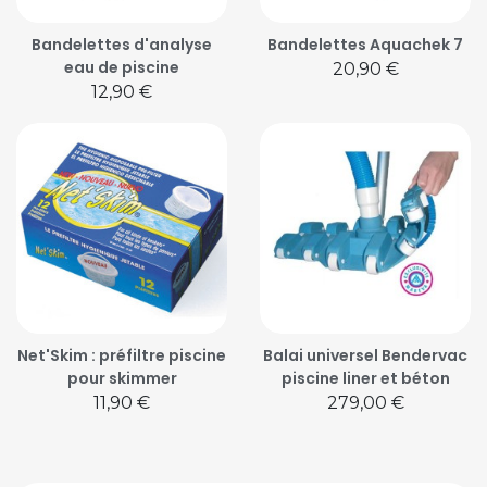
Bandelettes d'analyse
Bandelettes Aquachek 7
eau de piscine
Prix
20,90 €
Prix
12,90 €
Net'Skim : préfiltre piscine
Balai universel Bendervac
pour skimmer
piscine liner et béton
Prix
Prix
11,90 €
279,00 €