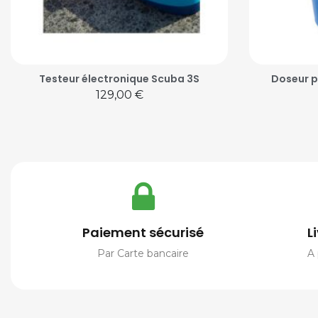
Testeur électronique Scuba 3S
Doseur p
Prix
129,00 €
Paiement sécurisé
L
Par Carte bancaire
A 