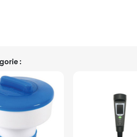
orie :