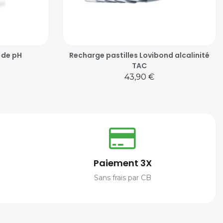
 de pH
Recharge pastilles Lovibond alcalinité
TAC
Prix
43,90 €
Paiement 3X
Sans frais par CB