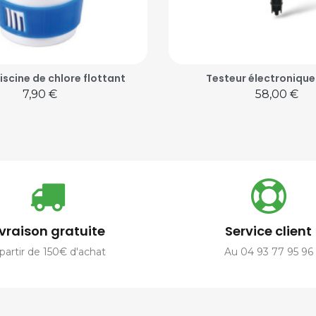
iscine de chlore flottant
Testeur électronique
Prix
Prix
7,90 €
58,00 €
ivraison gratuite
Service client
partir de 150€ d'achat
Au 04 93 77 95 96